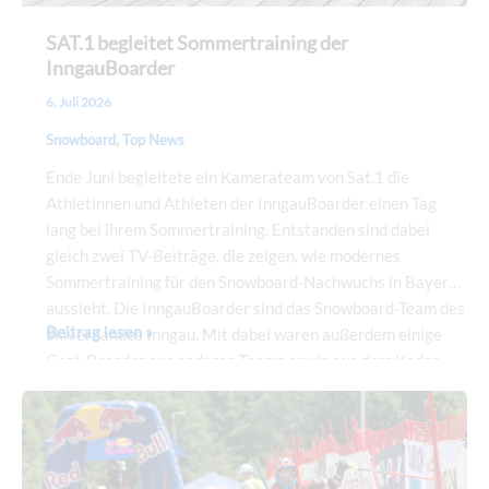
SAT.1 begleitet Sommertraining der
InngauBoarder
6. Juli 2026
,
Snowboard
Top News
Ende Juni begleitete ein Kamerateam von Sat.1 die
Athletinnen und Athleten der InngauBoarder einen Tag
lang bei ihrem Sommertraining. Entstanden sind dabei
gleich zwei TV-Beiträge, die zeigen, wie modernes
Sommertraining für den Snowboard-Nachwuchs in Bayern
aussieht. Die InngauBoarder sind das Snowboard-Team des
Beitrag lesen »
Skiverbandes Inngau. Mit dabei waren außerdem einige
Gast-Boarder aus anderen Teams sowie aus dem Kader
von Snowboard Bayern. Gedreht wurde bei besten
Bayerische
Bedingungen an zwei Trainingsstandorten: an der
Meisterschaften
Wakeboard-Anlage am Hödenauersee in Kiefersfelden
Inline
sowie im Skatepark in Niederndorf (Österreich).
Alpin