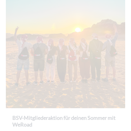
(SC Vöhringen) Aktive Damen 🥇 Sinah Rogel (SC
Spitzensport, sowie Jürgen Kamm, Leiter Spitzensport
Vöhringen) Aktive Herren 🥇 Maximilian Schödlbauer (FC
Winter. Bei einer Besichtigung des Sport- und
Chammünster) Senioren 🥇 Patrick Stimpfle (DJK RG
Lehrsaalgebäudes konnte sich die Delegation ein Bild von
Wertachtal) Bayerische Meister Damen und Herren
den hervorragenden Rahmenbedingungen vor Ort machen
Bayerische Meisterin 2026: 🥇 Nikola Yousefian (SC
und kam dabei auch mit Sportlerinnen und Sportlern ins
Vöhringen) Bayerischer Meister 2026: 🥇 Maximilian
Gespräch. Ein anschließendes Strategiegespräch widmete
Schödlbauer (FC Chammünster) Die Bayerischen
sich der Frage, wie Talente noch früher gewonnen und
Meisterschaften 2026 unterstrichen erneut die
gemeinsam auf ihrem Weg begleitet werden können. Für
hervorragende Nachwuchsarbeit der bayerischen Vereine.
den BSV ist die enge Zusammenarbeit mit der Bayerischen
Besonders die Vereine SC Vöhringen, ASV Arrach, FC
Polizei ein zentraler Baustein, um die Olympiasiegerinnen
Chammünster, TSV Gerzen und SC Dreiburgenland
und -sieger von morgen zu entwickeln. „Die Bayerische
präsentierten sich mit zahlreichen Spitzenplatzierungen
Polizei ist für uns ein starker und verlässlicher Partner im
als tragende Säulen des bayerischen Inline-Alpin-Sports.
Spitzensport“, betonte BSV-Präsident Herbert John. Beide
Gleichzeitig zeigte das Teilnehmerfeld eindrucksvoll, dass
Seiten vereinbarten, die bewährte Partnerschaft weiter
sich die kontinuierliche Förderung der jungen Athletinnen
auszubauen.
und Athleten auszahlt und der Freistaat auch künftig über
eine starke Leistungsdichte verfügt. Mit den Titelkämpfen
BSV-Mitgliederaktion für deinen Sommer mit
in Arrach wurde gleichzeitig ein weiterer Höhepunkt des
WeRoad
Bayern Inline Alpin Cups 2026 ausgetragen. Die gezeigten