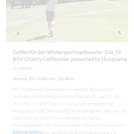
BSV-
Charity
Golfturnier
presented
by
Husqvarna
Golfen für den Wintersportnachwuchs: Das 19.
BSV-Charity Golfturnier presented by Husqvarna
27. Juli 2026
,
,
Verband
BSV Golfturnier
Top News
Bei strahlendem Sonnenschein und mit Blick auf das
beeindruckende Bergpanorama fand am 24. und 25. Juli
2026 das 19. BSV-Charity Golfturnier presented by
Husqvarna statt. Wie bereits im vergangenen Jahr war der
Golf-Club Garmisch-Partenkirchen in Oberau
Austragungsort des Turniers. Zwei Tage lang standen der
Beitrag lesen »
gemeinsame Sport, persönliche Begegnungen und vor