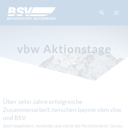
Zum
springen
Inhalt
Suchen
springen
vbw Aktionstage
Über zehn Jahre erfolgreiche
Zusammenarbeit zwischen bayme vbm vbw
und BSV
Sport begeistert, verbindet und stärkt die Persönlichkeit. Genau