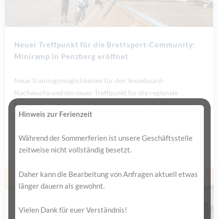
Neuer Treffpunkt für die Brettsport-Community:
Miniramp in Penzberg eröffnet
Neue Trainingsmöglichkeiten für den Snowboard-
Nachwuchs und ein neuer Treffpunkt für die regionale
Brettsport-Community: Gemeinsam mit der Stadt Penzberg
Hinweis zur Ferienzeit
und dem Bredlsport Oberland e.V. hat Snowboard...
Während der Sommerferien ist unsere Geschäftsstelle
Mehr lesen...
zeitweise nicht vollständig besetzt.
Daher kann die Bearbeitung von Anfragen aktuell etwas
länger dauern als gewohnt.
Vielen Dank für euer Verständnis!