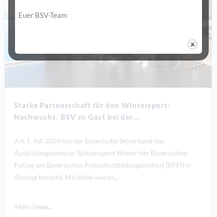
Euer BSV-Team
Starke Partnerschaft für den Wintersport-
Nachwuchs: BSV zu Gast bei der…
Am 1. Juli 2026 hat der Bayerische Skiverband das
Ausbildungsseminar Spitzensport Winter der Bayerischen
Polizei am Bayerischen Polizeifortbildungsinstitut (BPFI) in
Ainring besucht. Mit dabei waren...
Mehr lesen...