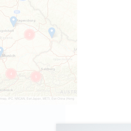
2
4
5
rmap, iPC, NRCAN, Esri Japan, METI, Esri China (Hong