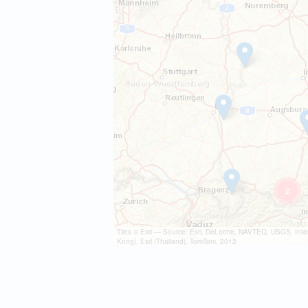
2
Tiles © Esri — Source: Esri, DeLorme, NAVTEQ, USGS, Inte
Kong), Esri (Thailand), TomTom, 2012