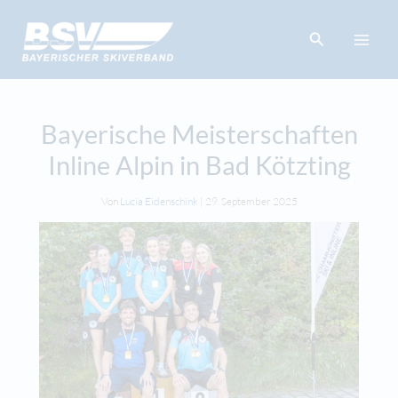
Zum
springen
Inhalt
Suchen
springen
Bayerische Meisterschaften
Inline Alpin in Bad Kötzting
Von
Lucia Eidenschink
|
29. September 2025