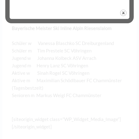
(Tagesbestzeit)
Senioren m Markus Weigl FC Chammünster
Bayerische Meister Ski Inline Alpin Riesenslalom
Schüler w Vanessa Blaschko SC Dreiburgenland
Schüler m Tim Prestele SC Vöhringen
Jugend w Johanna Kolbeck ASV Arrach
Jugend m Henry Lanz SC Vöhringen
Aktive w Sinah Rogel SC Vöhringen
Aktive m Maximilian Schödlbauer FC Chammünster
(Tagesbestzeit)
Senioren m Markus Weigl FC Chammünster
[siteorigin_widget class=“WP_Widget_Media_Image“]
[/siteorigin_widget]