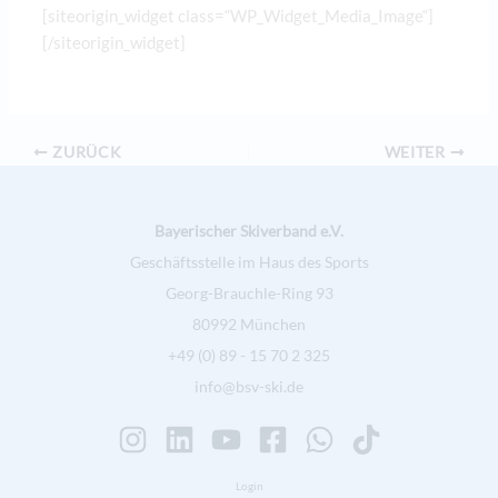
[siteorigin_widget class=“WP_Widget_Media_Image“]
[/siteorigin_widget]
ZURÜCK
WEITER
Bayerischer Skiverband e.V.
Geschäftsstelle im Haus des Sports
Georg-Brauchle-Ring 93
80992 München
+49 (0) 89 - 15 70 2 325
info@bsv-ski.de
Login