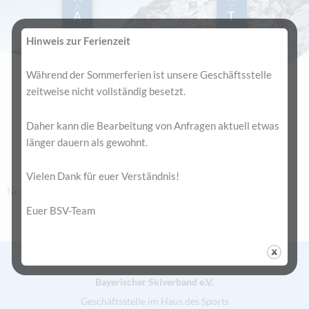
A
T
A
T
D
E
D
E
E
A
Hinweis zur Ferienzeit
R
E
A
M
R
M
Während der Sommerferien ist unsere Geschäftsstelle
zeitweise nicht vollständig besetzt.
Daher kann die Bearbeitung von Anfragen aktuell etwas
News
länger dauern als gewohnt.
Vielen Dank für euer Verständnis!
No Posts Found!
Euer BSV-Team
Bayerischer Skiverband e.V.
Geschäftsstelle im Haus des Sports