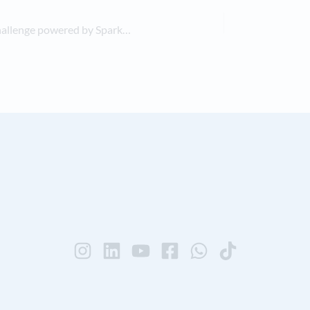
Anmeldestart zur DSV-SommerSkiChallenge powered by Sparkassen-Finanzgruppe