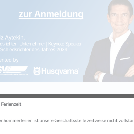
 Ferienzeit
iden. Menschlich bleiben.“, dreht sich der Vortrag von Deniz Ayte
 Sommerferien ist unsere Geschäftsstelle zeitweise nicht vollstän
rung mit Wertschätzung und viele weitere Gebiete, die
auch
im Wi