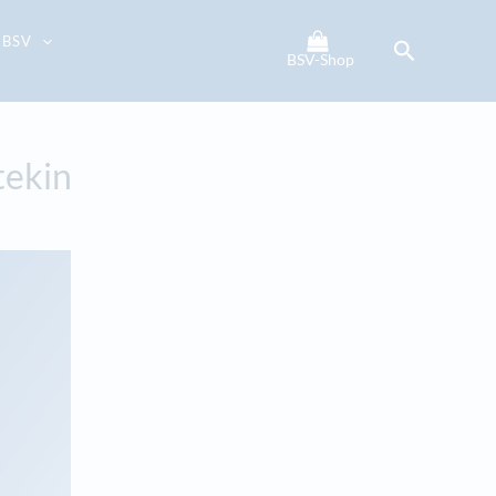
 BSV
Suchen
BSV-Shop
tekin