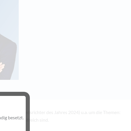
kin (DFB-Schiedsrichter des Jahres 2024) u.a. um die Themen:
dig besetzt.
ntersport hilfreich sind.