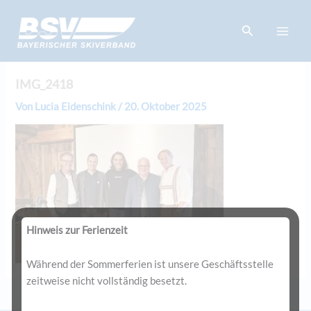
Zum
springen
Inhalt
Suchen
springen
IMG_2418
Von
Lucia Eidenschink
/
20. Oktober 2025
Hinweis zur Ferienzeit
Während der Sommerferien ist unsere Geschäftsstelle
zeitweise nicht vollständig besetzt.
ZURÜCK