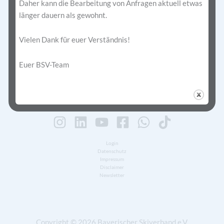
Daher kann die Bearbeitung von Anfragen aktuell etwas
länger dauern als gewohnt.
Bayerischer Skiverband e.V.
Vielen Dank für euer Verständnis!
Geschäftsstelle im Haus des Sports
Georg-Brauchle-Ring 93
Euer BSV-Team
80992 München
+49 (0) 89 - 15 70 2 325
info@bsv-ski.de
Login
Datenschutz
Impressum
Disclaimer
Newsletter
Copyright © 2026 Bayerischer Skiverband e.V.