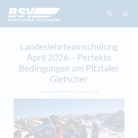
Zum
springen
Inhalt
Suchen
springen
Landeslehrteamschulung
April 2026 – Perfekte
Bedingungen am Pitztaler
Gletscher
Von
Lucia Eidenschink
|
30. April 2026