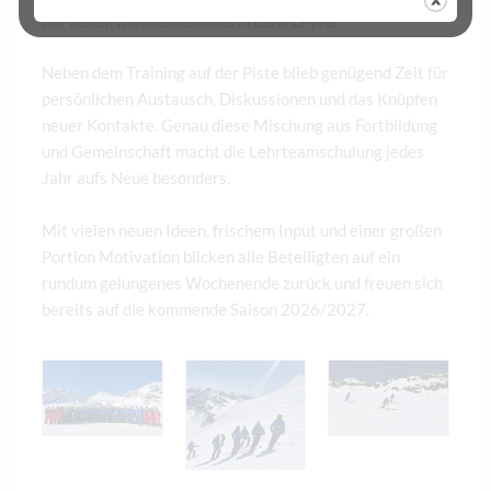
der neuen Bundesausbilderin Lena Leyrer.
Neben dem Training auf der Piste blieb genügend Zeit für
persönlichen Austausch, Diskussionen und das Knüpfen
neuer Kontakte. Genau diese Mischung aus Fortbildung
und Gemeinschaft macht die Lehrteamschulung jedes
Jahr aufs Neue besonders.
Mit vielen neuen Ideen, frischem Input und einer großen
Portion Motivation blicken alle Beteiligten auf ein
rundum gelungenes Wochenende zurück und freuen sich
bereits auf die kommende Saison 2026/2027.