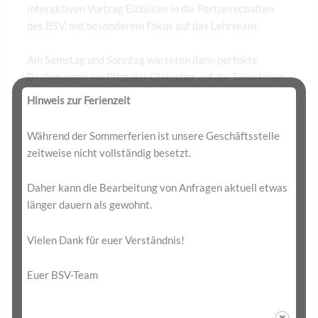
interaktiven Vortrag Einblicke in die Partnerschaften
des BSV, mit besonderem Fokus auf das Lehrteam.
Am Samstag und Sonntag warteten dann perfekte
Bedingungen am Pitztaler Gletscher auf die Teilnehmer:
top präparierte Pisten, sonniges Wetter und damit beste
Hinweis zur Ferienzeit
Voraussetzungen. In verschiedenen Gruppen wurde
sowohl technisch als auch methodisch an Themen wie
Während der Sommerferien ist unsere Geschäftsstelle
kurzen Kurven, Pflugfahren sowie sportlichen mittleren
zeitweise nicht vollständig besetzt.
Kurven gearbeitet.
Daher kann die Bearbeitung von Anfragen aktuell etwas
Auch in diesem Jahr war das Telemark-Landeslehrteam
länger dauern als gewohnt.
wieder in die alpinen Lehrgänge integriert. Am Freitag
boten die Telemarker einen Telemark-Trainingstag für
Vielen Dank für euer Verständnis!
alle interessierte Mitglieder der alpinen
Landeslehrteams an. Am Samstag absolvierten sie einen
Euer BSV-Team
Fortbildungstag mit Bundeslehrteammitglied Monika
Rieder und waren zusätzlich einen Tag auf den alpinen
Ski unterwegs. Dabei erhielten sie wertvolle Inputs von